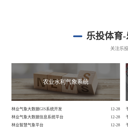
乐投体育-
关注乐投
农业水利气象系统
林业气象大数据GIS系统开发
12-28
林业气象大数据信息系统平台
12-28
林业智慧气象平台
12-28