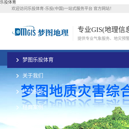
乐投体育
欢迎访问乐投体育-乐投(中国)一站式服务平台 官方网站！
专业GIS(地理
提供专业气象服务、地灾预
梦图乐投体育
关于我们
产品服务
经典案例
行业应用