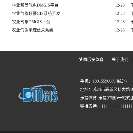
林业智慧气象DMGIS平台
12-28
农业气象预警GIS系统开发
12-28
农业气象DMGIS平台
12-28
农业气象地理信息系统
12-28
梦图乐投体育
|
关于我们
手机：18015596689(赵总)
地址：苏州市高新区科发路10
乐投体育-乐投(中国)一站式
链接支持： | | | | | | | | | | | | | | | 