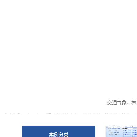
交通气象、林
另外在
气象gis
应用中用到最多的
功能应当是 等值分析。等值
线和等值面
案例分类