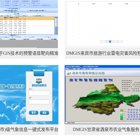
基于GIS技术的预警语音靶向精准
DMGIS来宾市旅游行业雷电灾害风险
叫应系统
州(市)级气象信息一键式发布平台
DMGIS甘肃省酒泉市农业气象服