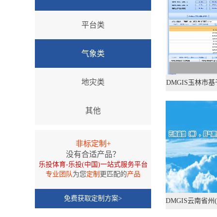
平台类
气象类
地灾类
DMGIS玉林市
其他
非标定制+
没有合适产品？
乐投体育-乐投(中国)一站式服务平台
专业团队
为您
定制
更匹配的
产品
免费获取定制方案>
DMGIS云南省