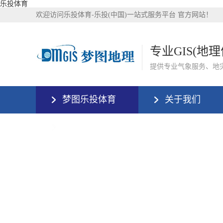
乐投体育
欢迎访问乐投体育-乐投(中国)一站式服务平台 官方网站！
专业GIS(地
提供专业气象服务、地
梦图乐投体育
关于我们
乐投体育-乐投(中国)一站式服务平台