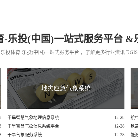
-乐投(中国)一站式服务平台 
乐投体育-乐投(中国)一站式服务平台 ，了解更多行业资讯与GI
地灾应急气象系统
8
干旱智慧气象地理信息系统
12-28
航
8
干旱智慧气象信息系统平台
12-28
铁
8
干旱气象服务系统
12-28
能