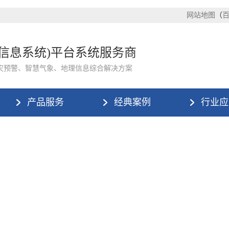
网站地图
（
理信息系统)平台系统服务商
灾预警、智慧气象、地理信息综合解决方案
产品服务
经典案例
行业应