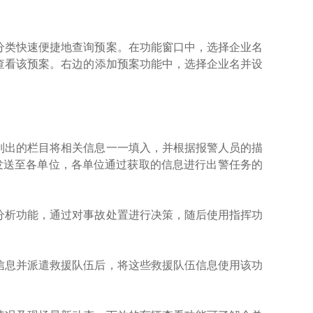
分类快速便捷地查询预案。在功能窗口中，选择企业名
查看该预案。右边的添加预案功能中，选择企业名并设
列出的栏目将相关信息一一填入，并根据报警人员的描
发送至各单位，各单位通过获取的信息进行出警任务的
分析功能，通过对事故处置进行决策，随后使用指挥功
信息并派遣救援队伍后，将这些救援队伍信息使用该功