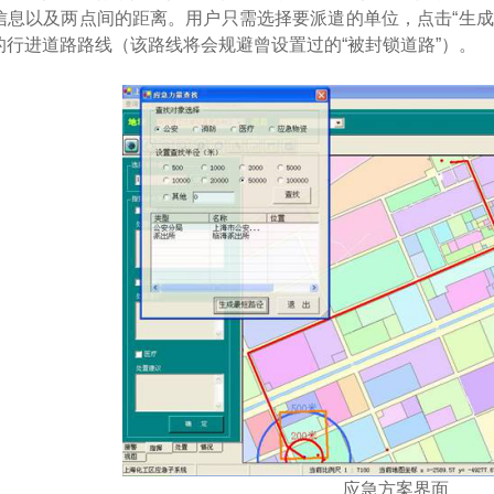
信息以及两点间的距离。用户只需选择要派遣的单位，点击“生成
的行进道路路线（该路线将会规避曾设置过的“被封锁道路”）。
应急方案界面