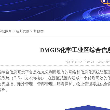
乐投体育
>
经典案例
>
其他类
DMGIS化学工业区综合信
发布时间：2018-05-21
人气：
66
区综合信息开发平台是在充分利用现有的网络和信息化系统资源
息系统（
GIS）技术为核心，在园区范围内建成一个优质高效的
防灾监控、滩涂管理、管廊管理、环境保护、物业管理等提供全
基础。