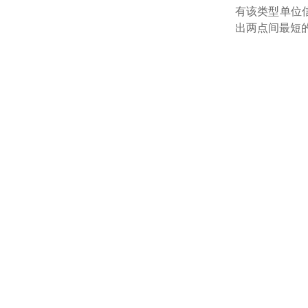
有该类型单位
出两点间最短