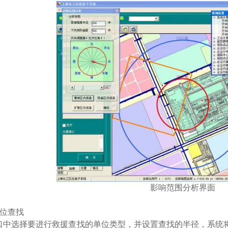
影响范围分析界面
单位查找
口中选择要进行救援查找的单位类型，并设置查找的半径，系统