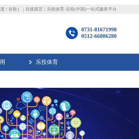
百度
/
谷歌
）
|
在线留言
|
乐投体育-乐投(中国)一站式服务平台
0731-81671998
0512-66806280
用
乐投体育