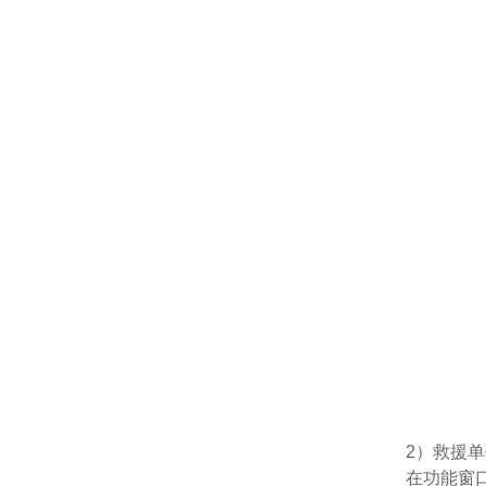
2）救援
在功能窗