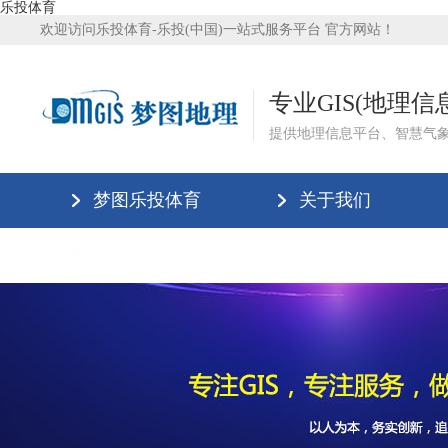
乐投体育
欢迎访问乐投体育-乐投(中国)一站式服务平台 官方网站！
专业GIS(地理
提供地理信息平台、智慧气
梦图乐投体育
关于我们
乐投体育-乐投(中国)一站式服务平台