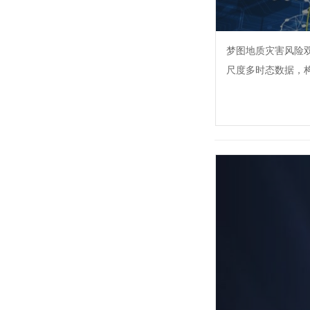
梦图地质灾害风险
尺度多时态数据，