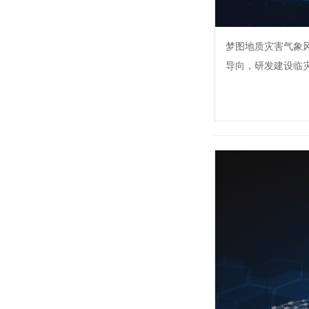
梦图地质灾害气象
导向，研发建设临