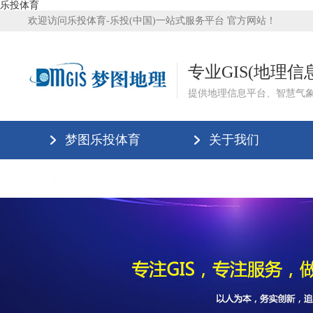
乐投体育
欢迎访问乐投体育-乐投(中国)一站式服务平台 官方网站！
专业GIS(地理
提供地理信息平台、智慧气
梦图乐投体育
关于我们
乐投体育-乐投(中国)一站式服务平台