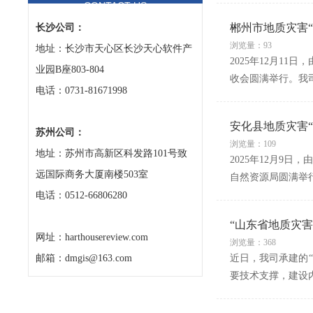
CONTACT US
郴州市地质灾害
长沙公司：
浏览量：93
地址：长沙市天心区长沙天心软件产
2025年12月1
业园B座803-804
收会圆满举行。我
电话：0731-81671998
安化县地质灾害
苏州公司：
浏览量：109
地址：苏州市高新区科发路101号致
2025年12月9
远国际商务大厦南楼503室
自然资源局圆满举
电话：0512-66806280
“山东省地质灾
网址：harthousereview.com
浏览量：368
邮箱：dmgis@163.com
近日，我司承建的
要技术支撑，建设