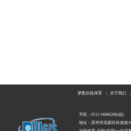
梦图乐投体育
|
关于我们
手机：0512-66806280(赵)
地址：苏州市高新区科发路10
乐投体育-乐投(中国)一站式