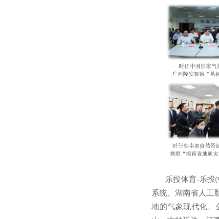
乐投体育-乐投(
系统、湖南省人工
地的气象现代化、