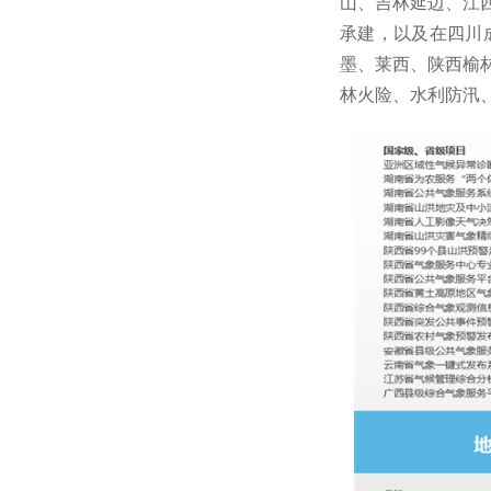
山、吉林延边、江
承建，以及在四川
墨、莱西、陕西榆
林火险、水利防汛