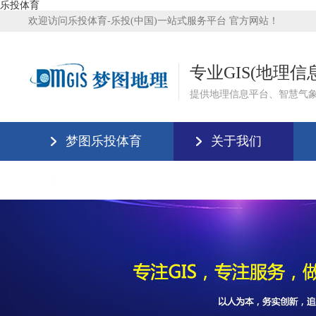
乐投体育
欢迎访问乐投体育-乐投(中国)一站式服务平台 官方网站！
专业GIS(地理
提供地理信息平台、智慧气
梦图乐投体育
关于我们
乐投体育-乐投(中国)一站式服务平台