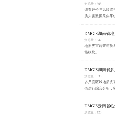
浏览量：305
调查评价与风险管控
质灾害数据采集系
DMGIS湖南省
浏览量：342
地质灾害调查评价
能模块。
DMGIS湖南省
浏览量：336
多尺度区域地质灾
值进行综合分析，
DMGIS云南省
浏览量：125