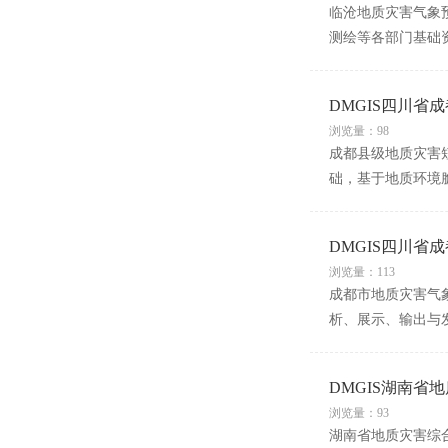
临沧地质灾害气象
测绘等各部门基础
DMGIS四川省
浏览量：98
成都县级地质灾害
础，基于地质环境
DMGIS四川省
浏览量：113
成都市地质灾害气
析、展示、输出与
DMGIS湖南省
浏览量：93
湖南省地质灾害综