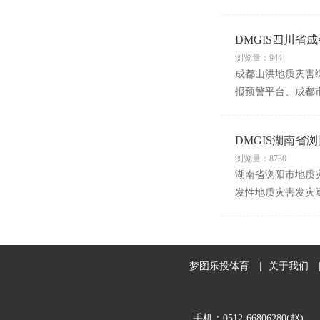
DMGIS四川省
浏览量：944
成都山洪地质灾害
报预警平台、成都
DMGIS湖南省
浏览量：8730
湖南省浏阳市地质
发性地质灾害发灾
梦图乐投体育
|
关于我们
手机：0512-66806280(赵)