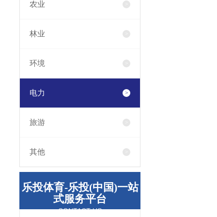
农业
林业
环境
电力
旅游
其他
乐投体育-乐投(中国)一站
式服务平台
CONTACT US