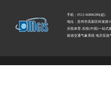
手机：0512-66806280(赵)
地址：苏州市高新区科发路10
乐投体育-乐投(中国)一站式
旅游交通气象系统
地灾应急