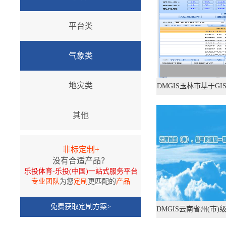
平台类
气象类
地灾类
DMGIS玉林市基于G
叫
其他
非标定制+
没有合适产品？
乐投体育-乐投(中国)一站式服务平台
专业团队
为您
定制
更匹配的
产品
免费获取定制方案>
DMGIS云南省州(市