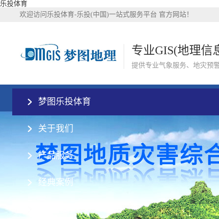
乐投体育
欢迎访问乐投体育-乐投(中国)一站式服务平台 官方网站！
专业GIS(地理
提供专业气象服务、地灾预
梦图乐投体育
关于我们
产品服务
经典案例
行业应用