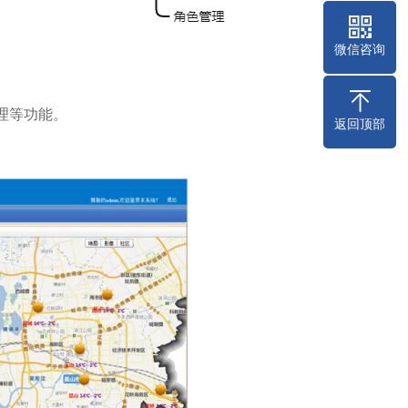
微信咨询
理等功能。
返回顶部