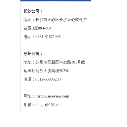
CONTACT US
长沙公司：
地址：长沙市天心区长沙天心软件产
业园B座803-804
电话：0731-81671998
苏州公司：
地址：苏州市高新区科发路101号致
远国际商务大厦南楼503室
电话：0512-66806280
网址：harthousereview.com
邮箱：dmgis@163.com