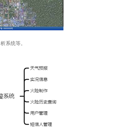
分析系统等。