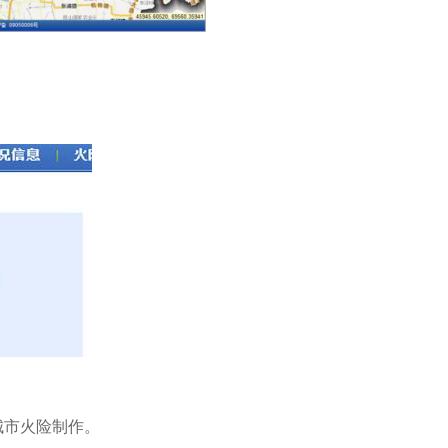
城市火险制作。