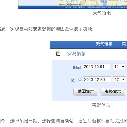
天气预报
信息：实现自动站要素数据的地图查询展示功能。
实况信息
制作：选择预报日期、选择查询自动站、通过后台模型自动完成