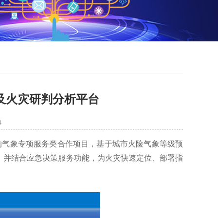
警及火灾研判分析平台
4
的气象专项服务类合作项目，基于城市火险气象等级预
，并结合应急决策服务功能，为火灾快速定位、部署指