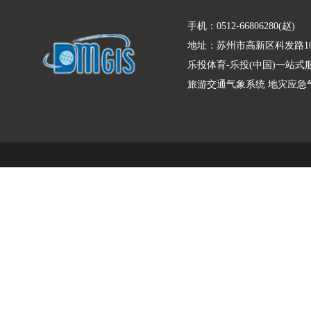
手机：0512-66806280(赵)
地址：苏州市高新区科发路10
乐投体育-乐投(中国)一站式
旅游交通气象系统
地灾应急