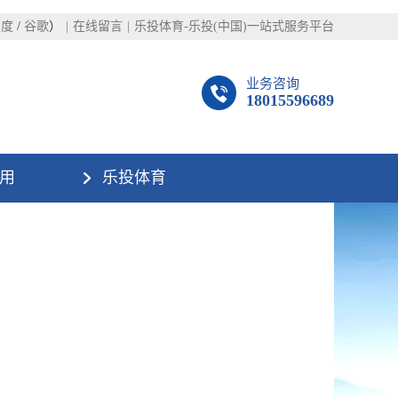
百度
/
谷歌
）
|
在线留言
|
乐投体育-乐投(中国)一站式服务平台
业务咨询
18015596689
用
乐投体育