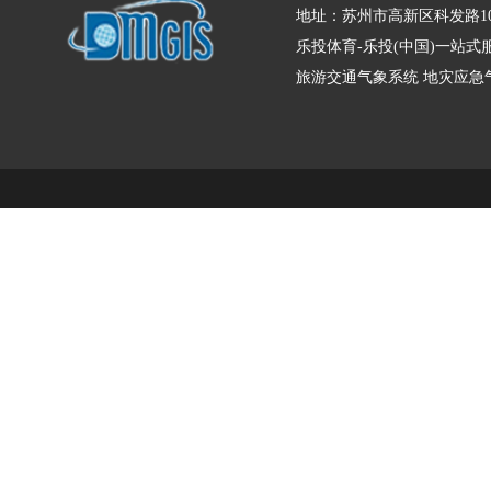
地址：苏州市高新区科发路10
乐投体育-乐投(中国)一站式
旅游交通气象系统
地灾应急