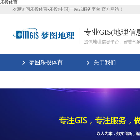
乐投体育
欢迎访问乐投体育-乐投(中国)一站式服务平台 官方网站！
专业GIS(地理
提供地理信息平台、智慧气
梦图乐投体育
关于我们
乐投体育-乐投(中国)一站式服务平台