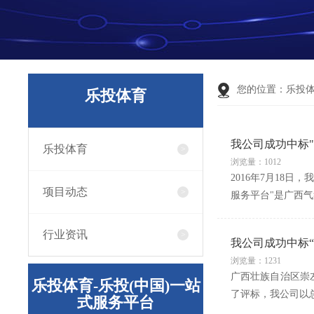
您的位置：
乐投
乐投体育
我公司成功中标
乐投体育
浏览量：1012
2016年7月18
项目动态
服务平台"是广西
行业资讯
我公司成功中标
浏览量：1231
广西壮族自治区崇左
乐投体育-乐投(中国)一站
了评标，我公司以
式服务平台