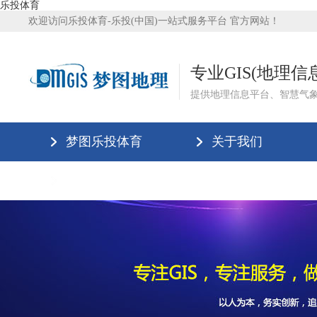
乐投体育
欢迎访问乐投体育-乐投(中国)一站式服务平台 官方网站！
专业GIS(地理
提供地理信息平台、智慧气
梦图乐投体育
关于我们
乐投体育-乐投(中国)一站式服务平台