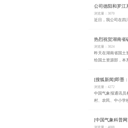
公司德阳和罗江
浏览量：3070
近日，我公司在四
热烈祝贺湖南省
浏览量：3024
昨天在湖南省国土
给国土资源部，本
[搜狐新闻]即
浏览量：4272
中国气象报通讯员
村、农民、中小学
[中国气象科普
浏览量：4008