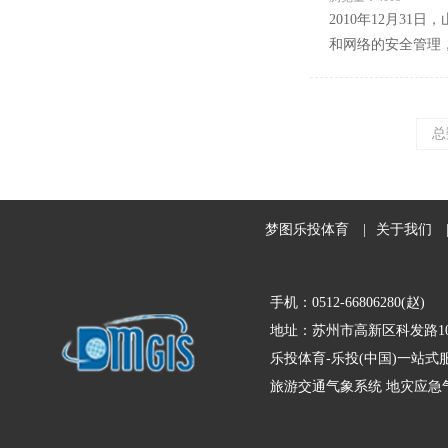
2010年12月3
和网络的安全管理
总
梦图乐投体育
|
关于我们
手机：0512-66806280(赵)
地址：苏州市高新区科发路10
乐投体育-乐投(中国)一站式
旅游交通气象系统
地灾应急