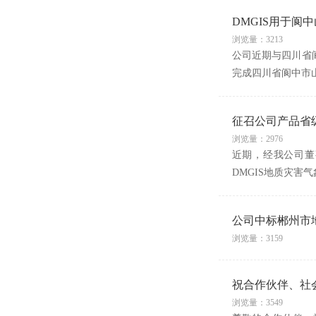
DMGIS用于阆
浏览量：3213
公司近期与四川省阆
完成四川省阆中市
征召公司产品省
浏览量：2976
近期，经我公司董
DMGIS地质灾害
公司中标郴州市
浏览量：3159
祝合作伙伴、社
浏览量：3549