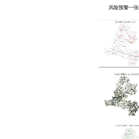
风险预警一张