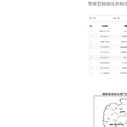
警模型精细化和精