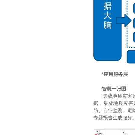
*应用服务层
智慧一张图
集成地质灾害
据，集成地质灾害
防、专业监测、避
专题报告生成服务