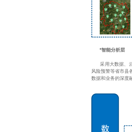
*智能分析层
采用大数据、云服
风险预警等省市县
数据和业务的深度