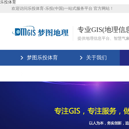
乐投体育
欢迎访问乐投体育-乐投(中国)一站式服务平台 官方网站！
专业GIS(地理
提供地理信息平台、智慧气
梦图乐投体育
关于我们
乐投体育-乐投(中国)一站式服务平台