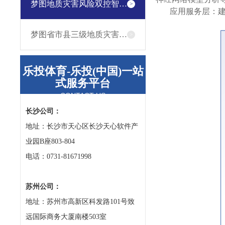
梦图地质灾害风险双控智…
应用服务层：建设
梦图省市县三级地质灾害…
乐投体育-乐投(中国)一站
式服务平台
CONTACT US
长沙公司：
地址：长沙市天心区长沙天心软件产
业园B座803-804
电话：0731-81671998
苏州公司：
地址：苏州市高新区科发路101号致
远国际商务大厦南楼503室