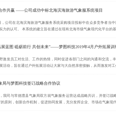
合作共赢 ——公司成功中标北海滨海旅游气象服系统项目
月14日，公司在北海滨海旅游气象服务系统采购项目投标中在众多竞争者
实力的认可。 本系统的建立旨在通过在现有北海市级气象现代化平台的
拓展蓝图 砥砺前行 共创未来”——梦图科技2019年4月户外拓展
野激发员工对生活、工作的热情，同时促进各部门之间的沟通和交流，丰富
展活动，旨在通过户外拓展活动让大家与大自然亲密接触，从而激发对工
象局与梦图科技签订战略合作协议
月9日，我司与常德澧县气象局双方就气象服务运营达成战略共识，并签订
”的原则，创新合作机制，促进协同发展，充分发挥企业、市场在气象现