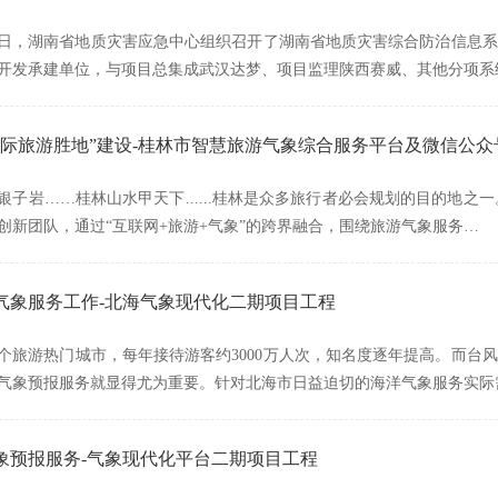
2月21日，湖南省地质灾害应急中心组织召开了湖南省地质灾害综合防治信
开发承建单位，与项目总集成武汉达梦、项目监理陕西赛威、其他分项系
国际旅游胜地”建设-桂林市智慧旅游气象综合服务平台及微信公众
银子岩……桂林山水甲天下......桂林是众多旅行者必会规划的目的地之
创新团队，通过“互联网+旅游+气象”的跨界融合，围绕旅游气象服务…
气象服务工作-北海气象现代化二期项目工程
个旅游热门城市，每年接待游客约3000万人次，知名度逐年提高。而台
气象预报服务就显得尤为重要。针对北海市日益迫切的海洋气象服务实际
象预报服务-气象现代化平台二期项目工程