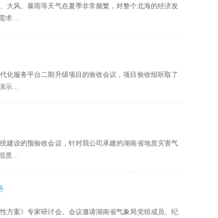
风、大风、暴雨等天气在夏季非常频繁，对整个北海的经济发
需求…
象现代化服务平台二期升级项目的验收会议，项目验收组听取了
演示…
息系统建设的预验收会议，针对我公司承建的湖南省地质灾害气
组质…
务
行性方案》专家研讨会。会议邀请湖南省气象局党组成员、纪