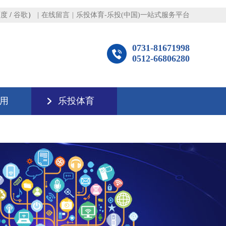
百度
/
谷歌
）
|
在线留言
|
乐投体育-乐投(中国)一站式服务平台
0731-81671998
0512-66806280
用
乐投体育