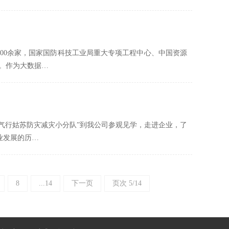
位400余家，国家国防科技工业局重大专项工程中心、中国资源
。作为大数据…
的“气行姑苏防灾减灾小分队”到我公司参观见学，走进企业，了
业发展的历…
8
...14
下一页
页次 5/14