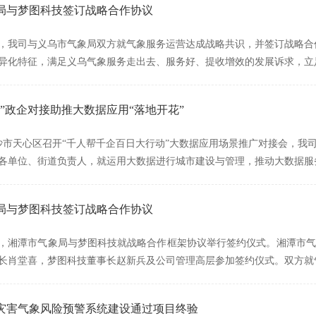
局与梦图科技签订战略合作协议
月8日，我司与义乌市气象局双方就气象服务运营达成战略共识，并签订战略
异化特征，满足义乌气象服务走出去、服务好、提收增效的发展诉求，立
”政企对接助推大数据应用“落地开花”
长沙市天心区召开“千人帮千企百日大行动”大数据应用场景推广对接会，
各单位、街道负责人，就运用大数据进行城市建设与管理，推动大数据服
局与梦图科技签订战略合作协议
月9日，湘潭市气象局与梦图科技就战略合作框架协议举行签约仪式。湘潭
长肖堂喜，梦图科技董事长赵新兵及公司管理高层参加签约仪式。双方就
灾害气象风险预警系统建设通过项目终验