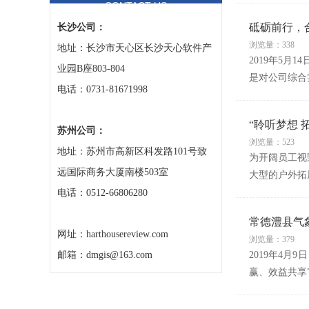
CONTACT US
砥砺前行，
长沙公司：
浏览量：338
地址：长沙市天心区长沙天心软件产
2019年5
业园B座803-804
是对公司综合
电话：0731-81671998
“聆听梦想 
苏州公司：
浏览量：523
地址：苏州市高新区科发路101号致
为开阔员工视
远国际商务大厦南楼503室
大型的户外拓
电话：0512-66806280
常德澧县气
网址：harthousereview.com
浏览量：379
邮箱：dmgis@163.com
2019年4
赢、效益共享