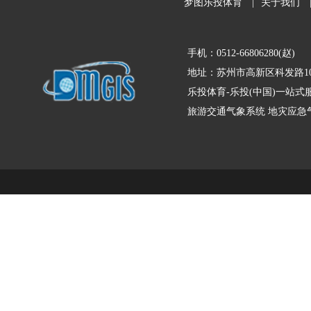
梦图乐投体育
|
关于我们
手机：0512-66806280(赵)
地址：苏州市高新区科发路10
乐投体育-乐投(中国)一站式
旅游交通气象系统
地灾应急