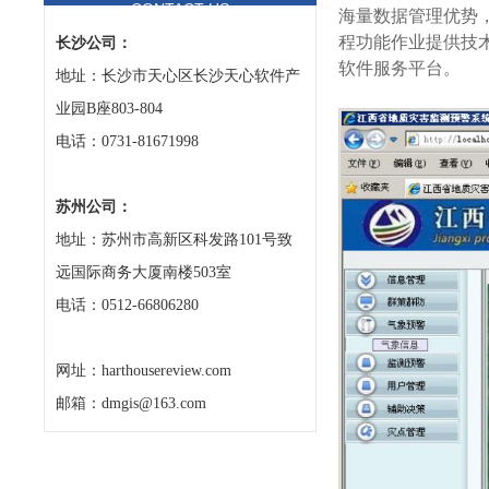
CONTACT US
海量数据管理优势
程功能作业提供技
长沙公司：
软件服务平台。
地址：长沙市天心区长沙天心软件产
业园B座803-804
电话：0731-81671998
苏州公司：
地址：苏州市高新区科发路101号致
远国际商务大厦南楼503室
电话：0512-66806280
网址：harthousereview.com
邮箱：dmgis@163.com