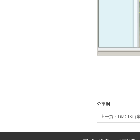
分享到：
上一篇：
DMGIS