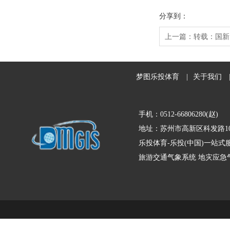
分享到：
上一篇：
转载：国新
梦图乐投体育
|
关于我们
手机：0512-66806280(赵)
地址：苏州市高新区科发路10
乐投体育-乐投(中国)一站式
旅游交通气象系统
地灾应急