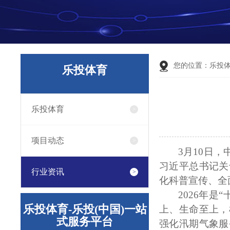
您的位置：
乐投
乐投体育
乐投体育
项目动态
3月10日
习近平总书记关
行业资讯
化科普宣传、全
2026年
乐投体育-乐投(中国)一站
上、生命至上，
式服务平台
强化汛期气象服