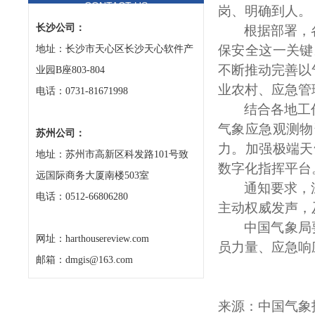
CONTACT US
岗、明确到人。
长沙公司：
根据部署，
保安全这一关键
地址：长沙市天心区长沙天心软件产
不断推动完善以
业园B座803-804
业农村、应急管
电话：0731-81671998
结合各地工
气象应急观测物
苏州公司：
力。加强极端天
地址：苏州市高新区科发路101号致
数字化指挥平台
远国际商务大厦南楼503室
通知要求，
电话：0512-66806280
主动权威发声，
中国气象局
网址：harthousereview.com
员力量、应急响
邮箱：dmgis@163.com
来源：中国气象