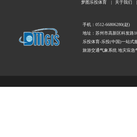
梦图乐投体育
|
关于我们
手机：0512-66806280(赵)
地址：苏州市高新区科发路10
乐投体育-乐投(中国)一站式
旅游交通气象系统
地灾应急