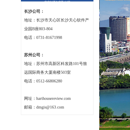
CONTACT US
长沙公司：
地址：长沙市天心区长沙天心软件产
业园B座803-804
电话：0731-81671998
苏州公司：
地址：苏州市高新区科发路101号致
远国际商务大厦南楼503室
电话：0512-66806280
网址：harthousereview.com
邮箱：dmgis@163.com