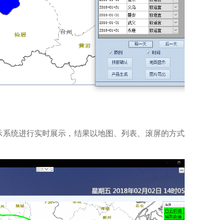
示系统进行实时展示，结果以地图、列表、滚屏的方式