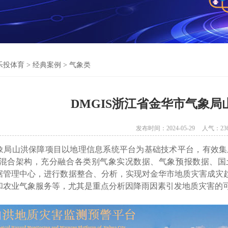
乐投体育
>
经典案例
>
气象类
DMGIS浙江省金华市气象局
发布时间：2024-05-29
人气：
23
象局山洪保障项目以地理信息系统平台为基础技术平台，有效集
B/S混合架构，充分融合各类别气象实况数据、气象预报数据、
据管理中心，进行数据整合、分析，实现对金华市地质灾害成灾
和农业气象服务等，尤其是重点分析因降雨因素引发地质灾害的