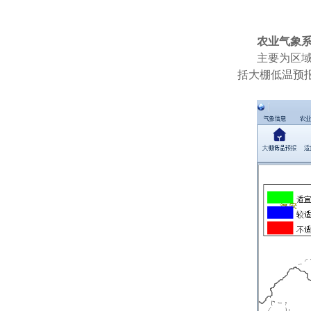
农业气象
主要为区
括大棚低温预