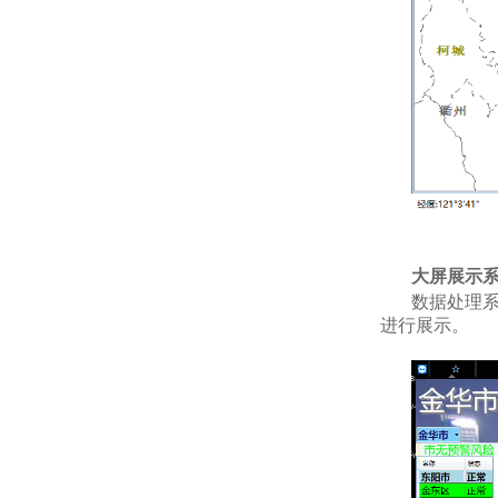
大屏展示
数据处理
进行展示。