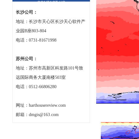
CONTACT US
长沙公司：
地址：长沙市天心区长沙天心软件产
业园B座803-804
电话：0731-81671998
苏州公司：
地址：苏州市高新区科发路101号致
远国际商务大厦南楼503室
电话：0512-66806280
网址：harthousereview.com
邮箱：dmgis@163.com