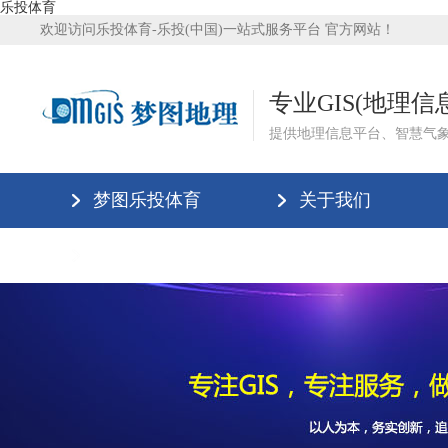
乐投体育
欢迎访问乐投体育-乐投(中国)一站式服务平台 官方网站！
专业GIS(地理
提供地理信息平台、智慧气
梦图乐投体育
关于我们
乐投体育-乐投(中国)一站式服务平台