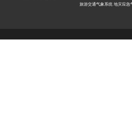
旅游交通气象系统
地灾应急