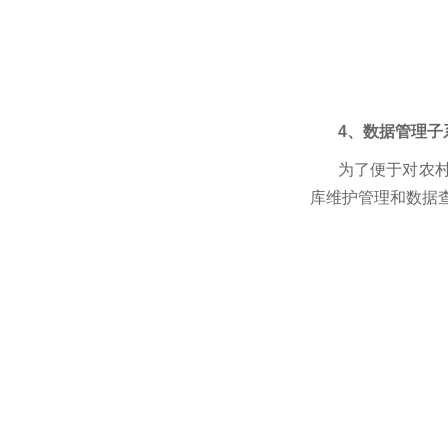
4、数据管理子
为了便于对农
库维护管理和数据