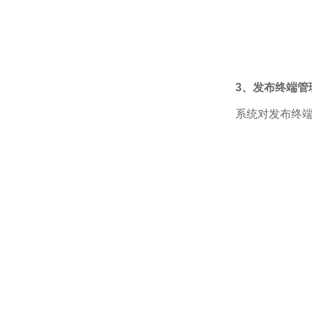
3、发布终端管
系统对发布终