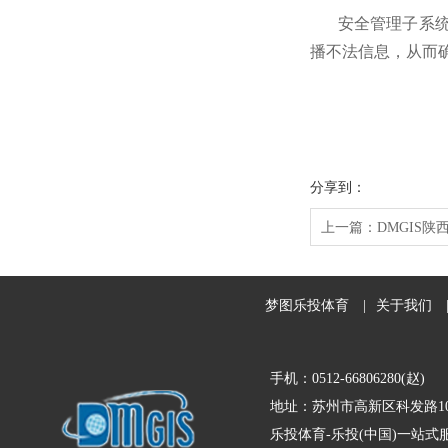
安全管理子系
播不法信息，从而
分享到：
上一篇：
DMGIS
梦图乐投体育
|
关于我们
手机：0512-66806280(赵)
地址：苏州市高新区科发路10
乐投体育-乐投(中国)一站式