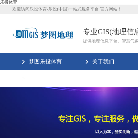
乐投体育
欢迎访问乐投体育-乐投(中国)一站式服务平台 官方网站！
专业GIS(地理
提供地理信息平台、智慧气
梦图乐投体育
关于我们
乐投体育-乐投(中国)一站式服务平台