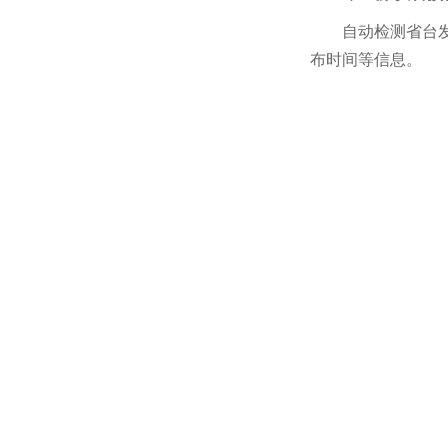
自动检测省台
布时间等信息。