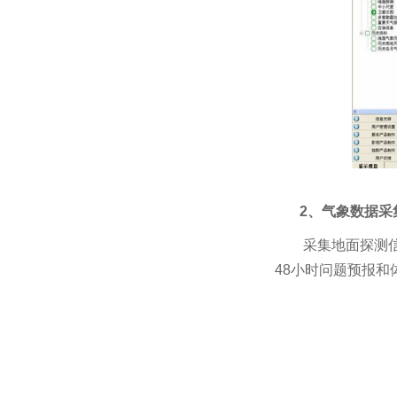
2、气象数据采
采集地面探测
48小时问题预报和