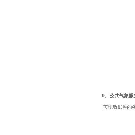
9、公共气象服
实现数据库的