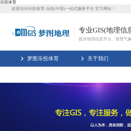
乐投体育
欢迎访问乐投体育-乐投(中国)一站式服务平台 官方网站！
专业GIS(地理
提供地理信息平台、智慧气
梦图乐投体育
关于我们
乐投体育-乐投(中国)一站式服务平台