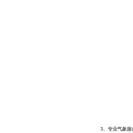
3、专业气象服