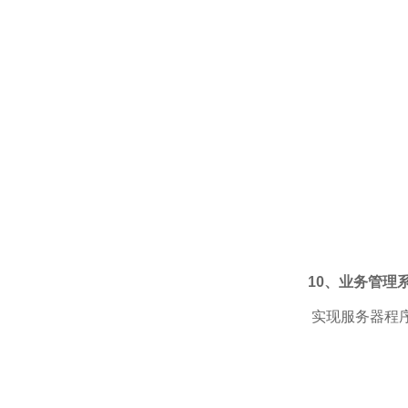
10、业务管理
实现服务器程