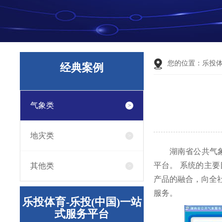
您的位置：
乐投
经典案例
气象类
地灾类
湖南省公共气象
平台。 系统的主
其他类
产品的融合，向全
服务。
乐投体育-乐投(中国)一站
式服务平台