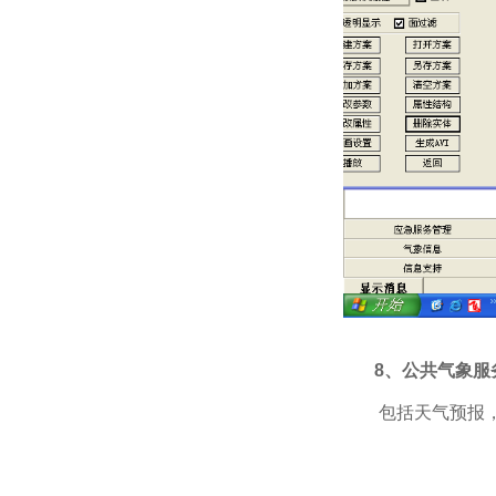
8、公共气象服
包括天气预报