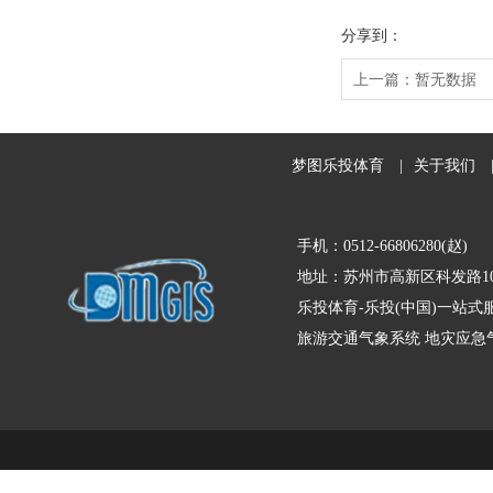
分享到：
上一篇：
暂无数据
梦图乐投体育
|
关于我们
手机：0512-66806280(赵)
地址：苏州市高新区科发路10
乐投体育-乐投(中国)一站式
旅游交通气象系统
地灾应急