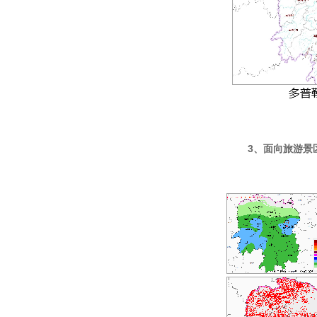
3、面向旅游景区