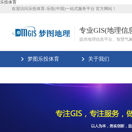
乐投体育
欢迎访问乐投体育-乐投(中国)一站式服务平台 官方网站！
专业GIS(地理
提供地理信息平台、智慧气
梦图乐投体育
关于我们
乐投体育-乐投(中国)一站式服务平台