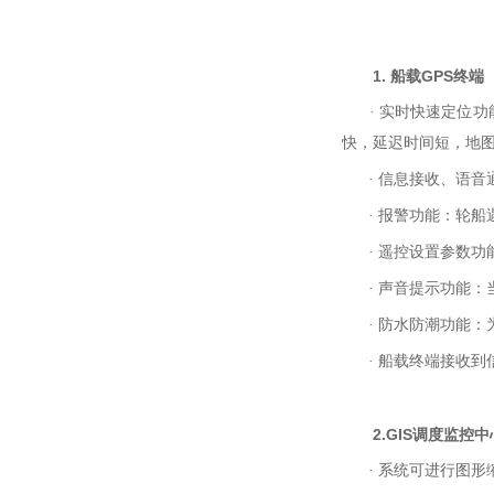
1. 船载GPS终端
· 实时快速定位功能
快，延迟时间短，地
· 信息接收、语音
· 报警功能：轮船
· 遥控设置参数功
· 声音提示功能：
· 防水防潮功能：
· 船载终端接收到
2.GIS调度监控中
· 系统可进行图形缩