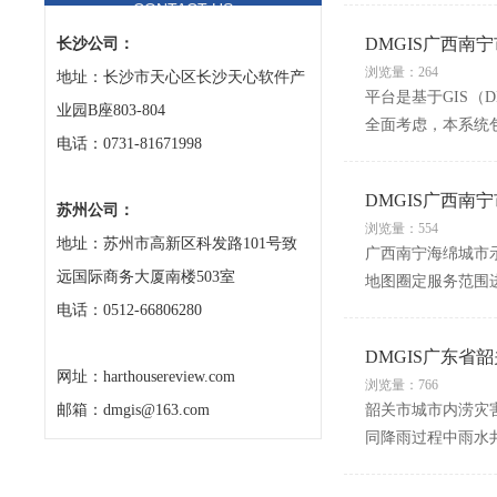
CONTACT US
DMGIS广西南
长沙公司：
浏览量：264
地址：长沙市天心区长沙天心软件产
平台是基于GIS（
业园B座803-804
全面考虑，本系统
电话：0731-81671998
DMGIS广西南
苏州公司：
浏览量：554
地址：苏州市高新区科发路101号致
广西南宁海绵城市
远国际商务大厦南楼503室
地图圈定服务范围
电话：0512-66806280
DMGIS广东省
网址：harthousereview.com
浏览量：766
邮箱：dmgis@163.com
韶关市城市内涝灾
同降雨过程中雨水