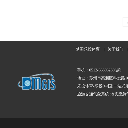
梦图乐投体育
|
关于我们
手机：0512-66806280(赵)
地址：苏州市高新区科发路10
乐投体育-乐投(中国)一站式
旅游交通气象系统
地灾应急